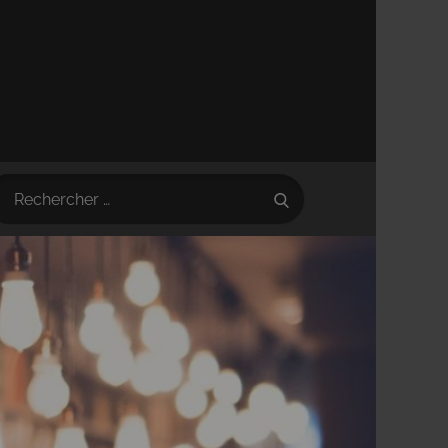
earch
Search
r: