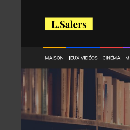
Skip
to
content
BLOG
LADILIGENCE SALE
MAISON
JEUX VIDÉOS
CINÉMA
M