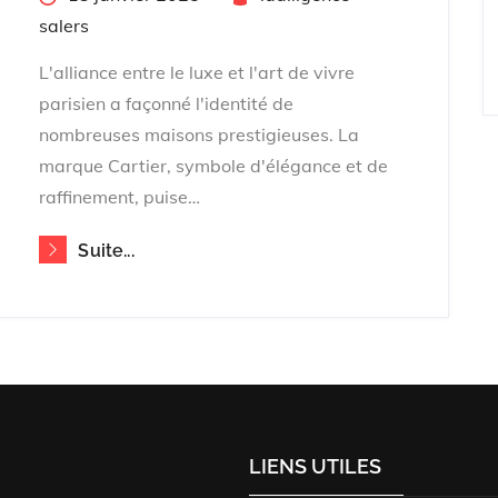
on
salers
L'alliance entre le luxe et l'art de vivre
parisien a façonné l'identité de
nombreuses maisons prestigieuses. La
marque Cartier, symbole d'élégance et de
raffinement, puise…
Suite...
LIENS UTILES