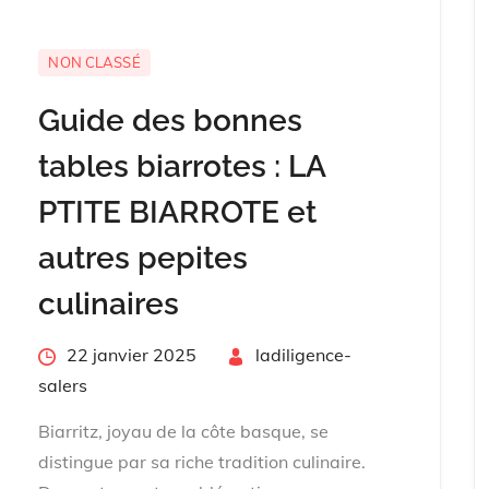
NON CLASSÉ
Guide des bonnes
tables biarrotes : LA
PTITE BIARROTE et
autres pepites
culinaires
Posted
22 janvier 2025
By
ladiligence-
on
salers
Biarritz, joyau de la côte basque, se
distingue par sa riche tradition culinaire.