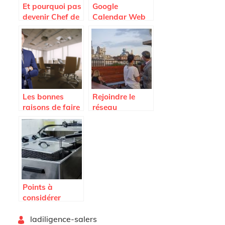
Et pourquoi pas
Google
devenir Chef de
Calendar Web
sa propre
facilite-t-il la
entreprise ?
creation
d’evenements
robustes ?
Les bonnes
Rejoindre le
raisons de faire
réseau
appel a un
mandataire
avocat
immobilier,
d’affaires
quels sont les
avantages ?
Points à
considérer
avant d’acheter
By
une friteuse
ladiligence-salers